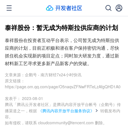
泰祥股份：暂无成为特斯拉供应商的计划
泰祥股份在投资者互动平台表示，公司暂无成为特斯拉供
应商的计划，目前正积极和潜在客户保持密切沟通，尽快
抓住机会实现新的项目定点；同时加大研发力度，通过新
材料新工艺寻求更多新产品新客户的突破。
文章来源：
企鹅号 - 南方财经7x24小时快讯
原文链接：
https://page.om.qq.com/page/O5naqvZFNwFRTeLzAfgQHD1A0
发表于：
2023-08-01
腾讯「腾讯云开发者社区」是腾讯内容开放平台帐号（企鹅号）传
播渠道之一，根据
《腾讯内容开放平台服务协议》
转载发布内
容。
如有侵权，请联系 cloudcommunity@tencent.com 删除。