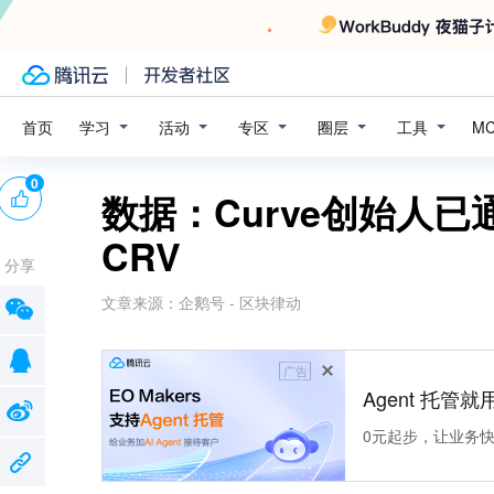
学习
活动
专区
圈层
工具
首页
M
0
数据：Curve创始人已
CRV
分享
文章来源：
企鹅号 - 区块律动
广告
Agent 托管就用
0元起步，让业务快速拥