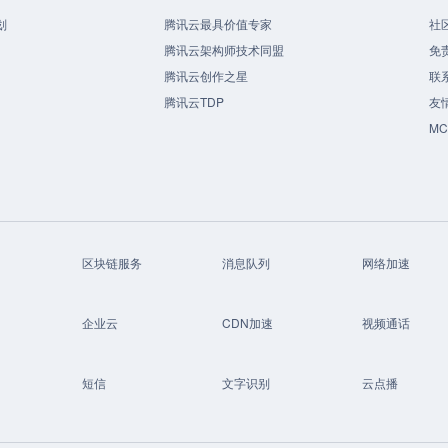
划
腾讯云最具价值专家
社
腾讯云架构师技术同盟
免
腾讯云创作之星
联
腾讯云TDP
友
M
区块链服务
消息队列
网络加速
企业云
CDN加速
视频通话
短信
文字识别
云点播