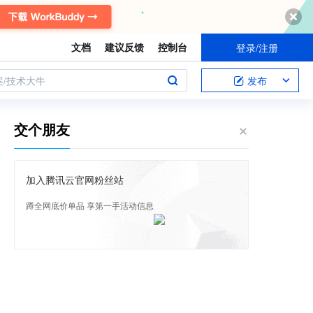
文档
建议反馈
控制台
登录/注册
案/技术大牛
发布
交个朋友
加入腾讯云官网粉丝站
蹲全网底价单品 享第一手活动信息