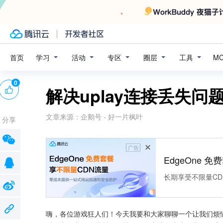
学习
活动
专区
圈层
工具
首页
M
0
解决uplay连接丢失
文章来源：
企鹅号 - 好一片枫叶
分享
广告
EdgeOne 
长期享受不限量CD
嗨，各位游戏狂人们！今天我要和大家聊聊一个让我们烦恼