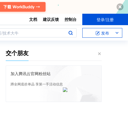
文档
建议反馈
控制台
登录/注册
案/技术大牛
发布
交个朋友
加入腾讯云官网粉丝站
蹲全网底价单品 享第一手活动信息