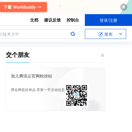
文档
建议反馈
控制台
登录/注册
案/技术大牛
发布
交个朋友
加入腾讯云官网粉丝站
蹲全网底价单品 享第一手活动信息