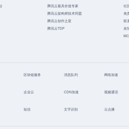
划
腾讯云最具价值专家
社
腾讯云架构师技术同盟
免
腾讯云创作之星
联
腾讯云TDP
友
M
区块链服务
消息队列
网络加速
企业云
CDN加速
视频通话
短信
文字识别
云点播