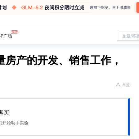
CP广场
文章/答
量房产的开发、销售工作，
举报
再买
刻开始动手实验