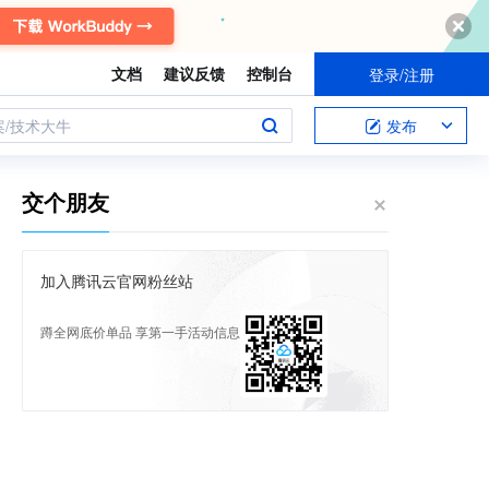
文档
建议反馈
控制台
登录/注册
案/技术大牛
发布
交个朋友
加入腾讯云官网粉丝站
蹲全网底价单品 享第一手活动信息