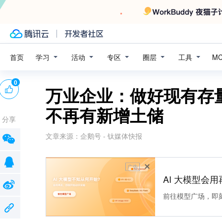
学习
活动
专区
圈层
工具
首页
M
0
万业企业：做好现有存
不再有新增土储
分享
文章来源：
企鹅号 - 钛媒体快报
广告
AI 大模型会用
前往模型广场，即