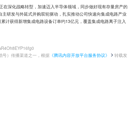
公司正在深化战略转型，加速迈入半导体领域，同步做好现有存量房产的
自主研发与外延式并购双轮驱动，扎实推动公司快速向集成电路产业
，公司累计获得新增集成电路设备订单约13亿元，覆盖集成电路离子注入
8AR4Oh8EYP16fg0
鹅号）传播渠道之一，根据
《腾讯内容开放平台服务协议》
转载发
。