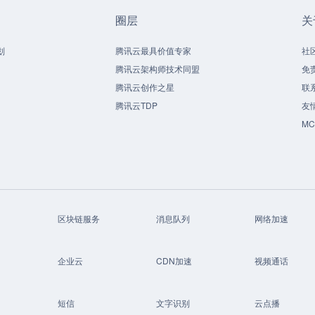
圈层
关
划
腾讯云最具价值专家
社
腾讯云架构师技术同盟
免
腾讯云创作之星
联
腾讯云TDP
友
M
区块链服务
消息队列
网络加速
企业云
CDN加速
视频通话
短信
文字识别
云点播