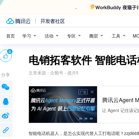
学习
活动
专区
圈层
工具
首页
M
0
电销拓客软件 智能电话
文章来源：
企鹅号 - 揽月5
分享
广告
腾讯云Agent 
让 Agent 记
智能电话机器人，是怎么实现代替人工打电话呢？zzjd66