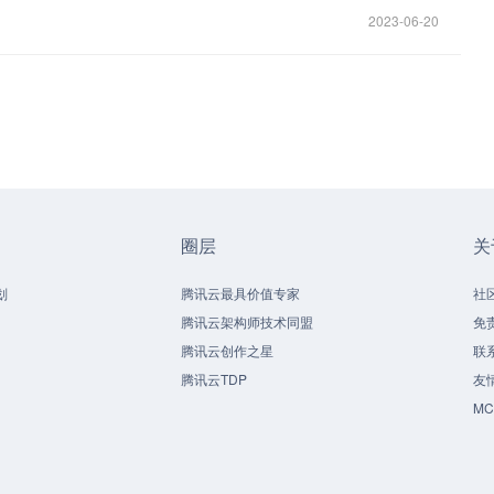
2023-06-20
圈层
关
划
腾讯云最具价值专家
社
腾讯云架构师技术同盟
免
腾讯云创作之星
联
腾讯云TDP
友
M