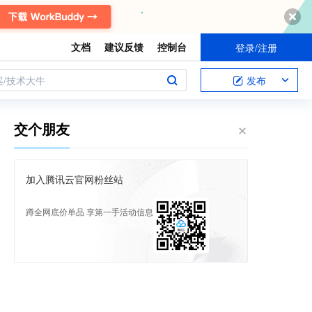
文档
建议反馈
控制台
登录/注册
案/技术大牛
发布
交个朋友
加入腾讯云官网粉丝站
蹲全网底价单品 享第一手活动信息