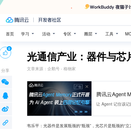
学习
活动
专区
圈层
工具
首页
M
0
光通信产业：器件与芯
文章来源：
企鹅号 - 格物家
分享
广告
腾讯云Agent 
让 Agent 记
韦乐平：光器件是发展瓶颈的“瓶颈”，光芯片是瓶颈的“立