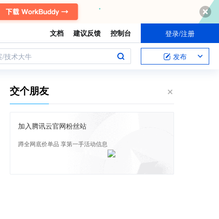
文档
建议反馈
控制台
登录/注册
案/技术大牛
发布
交个朋友
加入腾讯云官网粉丝站
蹲全网底价单品 享第一手活动信息