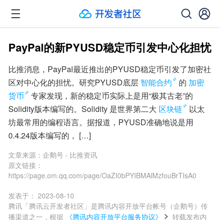
PayPal的新PYUSD稳定币引发中心化担忧
比推消息，PayPal最近推出的PYUSD稳定币引发了加密社
区对中心化的担忧。研究PYUSD底层
智能合约
的
加密
货币
专家发现，新的稳定币实际上是用“极其古老”的
Solidity版本编写的。Solidity 是世界第二大
区块链
以太
坊最常用的编程语言。据报道，PYUSD准确地说是用
0.4.24版本编写的， […]
文章来源：
企鹅号 - 比推资讯
原文链接：
https://page.om.qq.com/page/OaZI0bPYIBMAlMzfouBrTIsA0
发表于：
2023-08-10
腾讯「腾讯云开发者社区」是腾讯内容开放平台帐号（企鹅号）传
播渠道之一，根据
《腾讯内容开放平台服务协议》
转载发布内