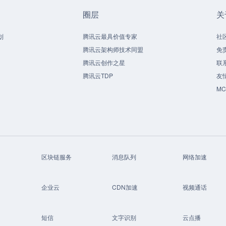
圈层
关
划
腾讯云最具价值专家
社
腾讯云架构师技术同盟
免
腾讯云创作之星
联
腾讯云TDP
友
M
区块链服务
消息队列
网络加速
企业云
CDN加速
视频通话
短信
文字识别
云点播