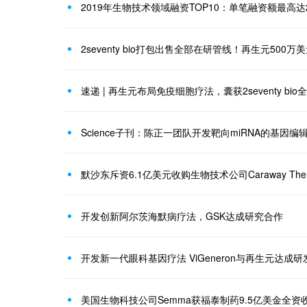
2019年生物技术领域融资TOP10：单笔融资额最高达
速递 | 再生元布局免疫细胞疗法，囊获2seventy bi
Science子刊：陈正一团队开发靶向miRNA的基因
默沙东斥资6.1亿美元收购生物技术公司Caraway Therap
开发创新阿尔茨海默病疗法，GSK达成研究合作
开发新一代眼科基因疗法 ViGeneron与再生元达成
美国生物科技公司Semma获福泰制药9.5亿美金全资