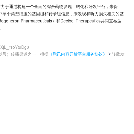
发商，公司致力于通过构建一个全面的综合药物发现、转化和研发平台，来保
中单个类型细胞的基因组和转录组信息，来发现和听力损失相关的基
Pharmaceuticals）和Decibel Therapeutics共同宣布达
l。
0XjL_r1oYtuDg0
鹅号）传播渠道之一，根据
《腾讯内容开放平台服务协议》
转载发
。