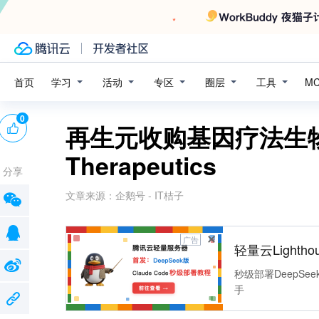
学习
活动
专区
圈层
工具
首页
M
0
再生元收购基因疗法生物技
Therapeutics
分享
文章来源：
企鹅号 - IT桔子
广告
轻量云Lightho
秒级部署DeepSee
手