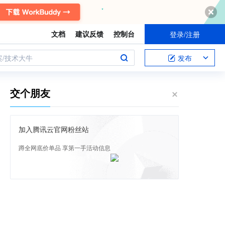
文档
建议反馈
控制台
登录/注册
案/技术大牛
发布
交个朋友
加入腾讯云官网粉丝站
蹲全网底价单品 享第一手活动信息