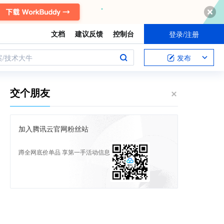
文档
建议反馈
控制台
登录/注册
案/技术大牛
发布
交个朋友
加入腾讯云官网粉丝站
蹲全网底价单品 享第一手活动信息