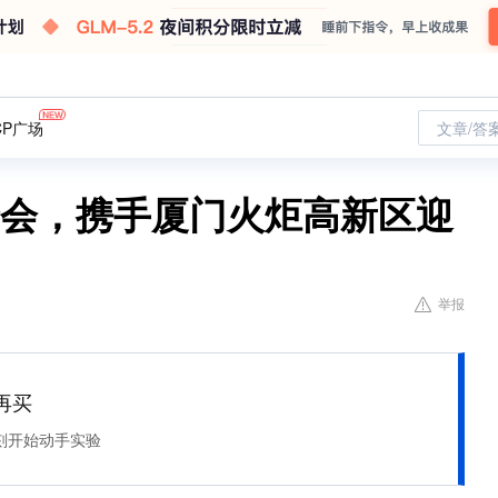
CP广场
文章/答
合会，携手厦门火炬高新区迎
举报
再买
刻开始动手实验