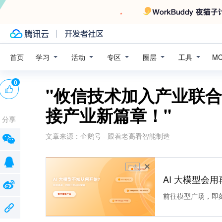
学习
活动
专区
圈层
工具
首页
M
0
"攸信技术加入产业联
接产业新篇章！"
分享
文章来源：
企鹅号 - 跟着老高看智能制造
广告
AI 大模型会用
前往模型广场，即