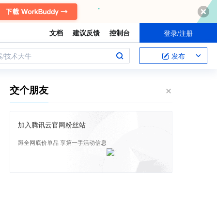
文档
建议反馈
控制台
登录/注册
案/技术大牛
发布
交个朋友
加入腾讯云官网粉丝站
蹲全网底价单品 享第一手活动信息