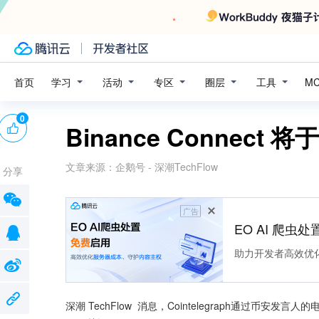
学习
活动
专区
圈层
工具
首页
M
0
Binance Connect 将
文章来源：
企鹅号 - 深潮TechFlow
分享
广告
EO AI 爬虫
助力开发者高效优
深潮 TechFlow  消息，Cointelegraph通过币安发言