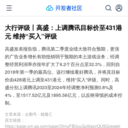
大行评级丨高盛：上调腾讯目标价至431港
元 维持“买入”评级
高盛发表报告指，腾讯第二季度业绩大致符合预期，更强
的广告业务增长有助抵销弱于预期的本土游戏业务，经调
整经营利润率亦按年扩大了6.2个百分点至32.3%，回到自
2018年第一季的最高位。该行继续看好腾讯，并将其目标
价由428港元上调至431港元，维持“买入”评级。同时，高
盛分别上调腾讯2023至2024年经调整净利预测0.8%及
4%，至1517.52亿元及1895.56亿元，以反映审慎的成本控
制。
文章来源：
企鹅号 - 格隆汇
原文链接：
https://page.om.qq.com/page/OImuFBUuuQuI6azvQUSGzeqw0