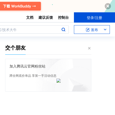
文档
建议反馈
控制台
登录/注册
案/技术大牛
发布
交个朋友
加入腾讯云官网粉丝站
蹲全网底价单品 享第一手活动信息