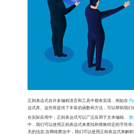
正则表达式在许多编程语言和工具中都有实现，例如在
Py
达式库。这些库提供了丰富的函数和方法，可以帮助我们
在实际应用中，正则表达式可以广泛应用于文本编辑、
数
中，我们可以使用正则表达式来查找和替换特定的字符串
关的信息;在网络爬虫中，我们可以使用正则表达式来解析