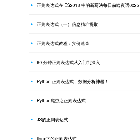
正则表达式在 ES2018 中的新写法每日前端夜话0x25
正则表达式（一）信息精准提取
正则表达式教程：实例速查
60 分钟正则表达式从入门到深入
Python 正则表达式，数据分析神器！
Python爬虫之正则表达式
JS的正则表达式
linux下的正则表达式