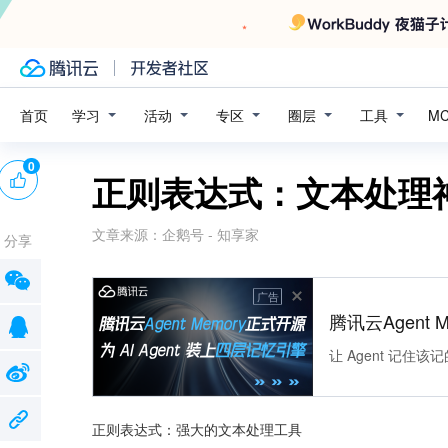
学习
活动
专区
圈层
工具
首页
M
0
正则表达式：文本处理
文章来源：
企鹅号 - 知享家
分享
广告
腾讯云Agent 
让 Agent 记
正则表达式：强大的文本处理工具