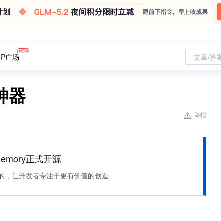
CP广场
文章/答
神器
举报
Memory正式开源
住该记的，让开发者专注于更有价值的创造