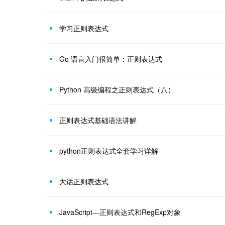
学习正则表达式
Go 语言入门很简单：正则表达式
Python 高级编程之正则表达式（八）
正则表达式基础语法讲解
python正则表达式全套学习详解
大话正则表达式
JavaScript—正则表达式和RegExp对象