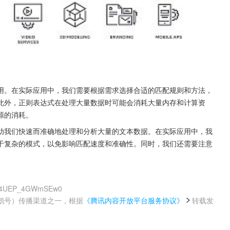
用。在实际应用中，我们需要根据需求选择合适的匹配规则和方法，
此外，正则表达式在处理大量数据时可能会消耗大量内存和计算资
源的消耗。
助我们快速而准确地处理和分析大量的文本数据。在实际应用中，我
于复杂的模式，以免影响匹配速度和准确性。同时，我们还需要注意
JDY4UEP_4GWmSEw0
鹅号）传播渠道之一，根据
《腾讯内容开放平台服务协议》
转载发
。