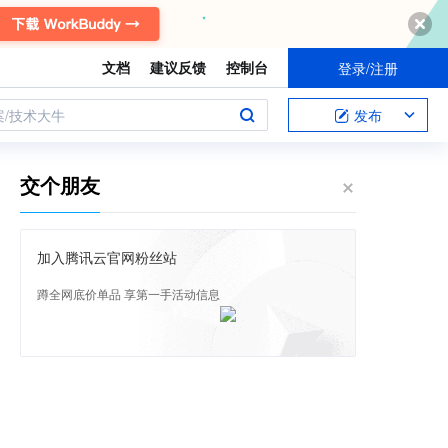
文档
建议反馈
控制台
登录/注册
案/技术大牛
发布
交个朋友
加入腾讯云官网粉丝站
蹲全网底价单品 享第一手活动信息