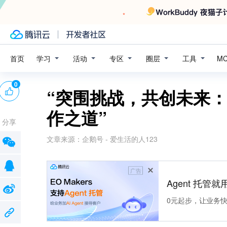
学习
活动
专区
圈层
工具
首页
M
0
“突围挑战，共创未来：
作之道”
分享
文章来源：
企鹅号 - 爱生活的人123
广告
Agent 托管就用
0元起步，让业务快速拥