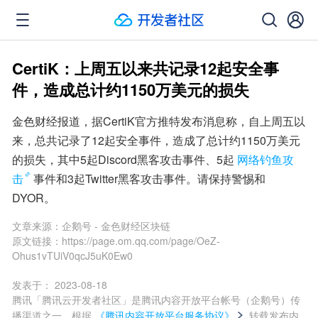
CertiK：上周五以来共记录12起安全事
件，造成总计约1150万美元的损失
金色财经报道，据CertiK官方推特发布消息称，自上周五以
来，总共记录了12起安全事件，造成了总计约1150万美元
的损失，其中5起Discord黑客攻击事件、5起
网络钓鱼攻
击
事件和3起Twitter黑客攻击事件。请保持警惕和
DYOR。
文章来源：
企鹅号 - 金色财经区块链
原文链接：
https://page.om.qq.com/page/OeZ-
Ohus1vTUiV0qcJ5uK0Ew0
发表于：
2023-08-18
腾讯「腾讯云开发者社区」是腾讯内容开放平台帐号（企鹅号）传
播渠道之一，根据
《腾讯内容开放平台服务协议》
转载发布内