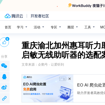
学习
活动
专区
圈层
工具
首页
M
0
重庆渝北加州惠耳听力
启敏无线助听器的选配
分享
文章来源：
企鹅号 - 让爱听到
广告
EO AI 爬虫
助力开发者高效优