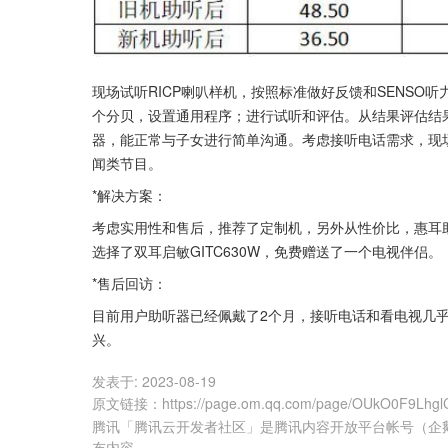
现场试听RICP喇叭样机，按照标准做好反馈和SENSO
个分贝，设置通用程序；进行试听和评估。从结果评估结
器，能正常与子女进行简单沟通。考虑接听电话需求，现场
闻类节目。
*解决方案：
考虑实用性和售后，推荐了定制机，另外从性价比，惠耳
选择了双耳启敏GITC630W，免费赠送了一个电视伴侣。
*售后回访：
目前用户助听器已经佩戴了2个月，接听电话和看电视几
兴。
发表于:
2023-08-19
原文链接
：
https://page.om.qq.com/page/OUkO0F9Lh
腾讯「腾讯云开发者社区」是腾讯内容开放平台帐号（企
布内容。