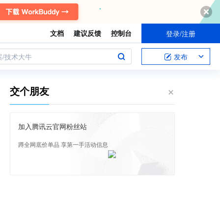
文档
建议反馈
控制台
登录/注册
案/技术大牛
发布
交个朋友
加入腾讯云官网粉丝站
蹲全网底价单品 享第一手活动信息