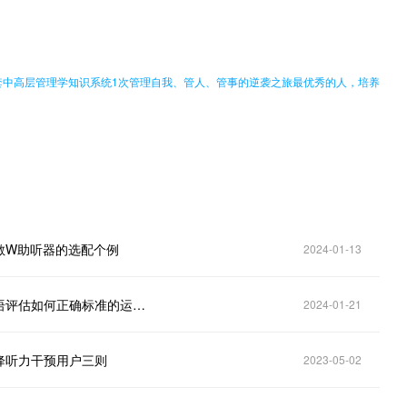
。
1套中高层管理学知识系统1次管理自我、管人、管事的逆袭之旅最优秀的人，培养
敏W助听器的选配个例
2024-01-13
重庆渝北加州惠耳听力助听器验配服务中心分享：言语评估如何正确标准的运用？
2024-01-21
降听力干预用户三则
2023-05-02