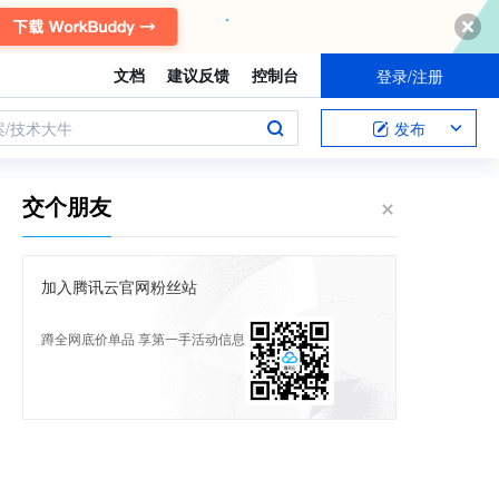
文档
建议反馈
控制台
登录/注册
案/技术大牛
发布
交个朋友
加入腾讯云官网粉丝站
蹲全网底价单品 享第一手活动信息