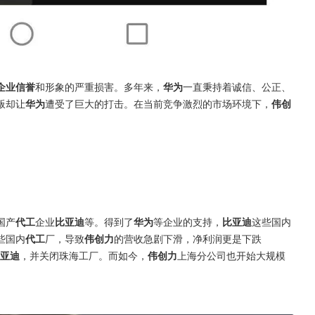
企业信誉
和形象的严重损害。多年来，
华为
一直秉持着诚信、公正、
叛却让
华为
遭受了巨大的打击。在当前竞争激烈的市场环境下，
伟创
国产
代工
企业
比亚迪
等。得到了
华为
等企业的支持，
比亚迪
这些国内
些国内
代工
厂，导致
伟创力
的营收急剧下滑，净利润更是下跌
亚迪
，并关闭珠海工厂。而如今，
伟创力
上海分公司也开始大规模