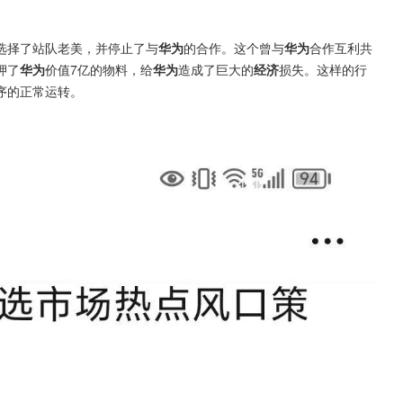
选择了站队老美，并停止了与
华为
的合作。这个曾与
华为
合作互利共
押了
华为
价值7亿的物料，给
华为
造成了巨大的
经济
损失。这样的行
序的正常运转。