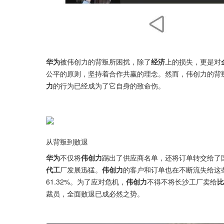
华为
被伟创力的背叛所困扰，除了
经济
上的损失，更是对
公平的原则，坚持着合作共赢的理念。然而，伟创力的背
力
的行为已经成为了它自身的致命伤。
从背叛到败退
华为
不仅将
伟创力
踢出了供应商名单，还将订单转交给了
代工
厂发展迅猛。
伟创力
的客户和订单也在不断流失给这
61.32%。为了应对危机，
伟创力
不得不将长沙工厂卖给
比
裁员，全面败退已成必然之势。