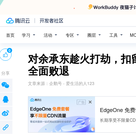
学习
活动
专区
圈层
工具
首页
M
0
对余承东趁火打劫，扣
全面败退
分享
文章来源：
企鹅号 - 爱生活的人123
广告
EdgeOne 
长期享受不限量CD