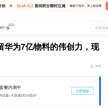
CP广场
文章/答
留华为7亿物料的伟创力，现
举报
免费套餐内测中
立即领取
N流量+不限量DDoS防护