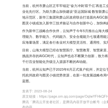
当前，杭州市萧山区正牢牢锚定“奋力冲刺‘双千亿’再造
业化先行区。为助力萧山加快建设“亚运国际城·数智新萧
地示范区，新华三集团和萧山区政府联合打造面向AIGC
图灵小镇或加入新华三技术验证与合作创新中心，加快构
作为新华三战略合作伙伴，云知声于今年5月推出山海大
理能力、数学能力、代码能力、安全合规能力七项通用能
应海量场景，满足各行各业对大模型灵活性、通用性、实
目前，山海大模型已经在智慧医疗、智慧教育、智慧家居
挑战并存的AIGC时代，云知声也在不断聚力创新，致力
千行百业智能化升级注入源源不断的AI动能。
当前，杭州云知声已于2023年6月正式落户杭州，并定
托杭州政府与图灵小镇优势资源，在新一轮发展战略布局中
蓝图。
发表于:
2023-08-24
原文链接
：
https://page.om.qq.com/page/OqIwYFHkQ
腾讯「腾讯云开发者社区」是腾讯内容开放平台帐号（企
布内容。