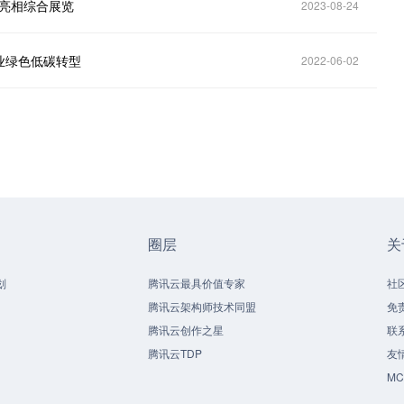
将亮相综合展览
2023-08-24
业绿色低碳转型
2022-06-02
圈层
关
划
腾讯云最具价值专家
社
腾讯云架构师技术同盟
免
腾讯云创作之星
联
腾讯云TDP
友
M