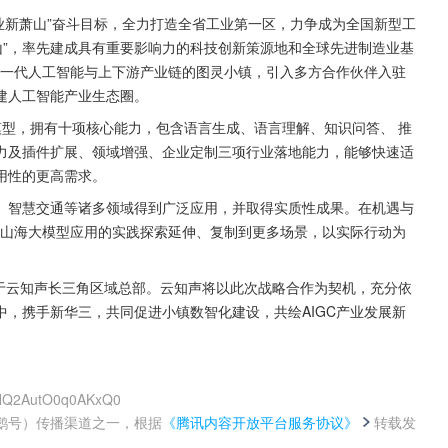
工业新萧山”奋斗目标，全力打造全省工业第一区，力争成为全国新型工
山”，率先建成具有重要影响力的科技创新策源地和全球先进制造业基
新一代人工智能与上下游产业链的图灵小镇，引入多方合作伙伴入驻
建人工智能产业生态圈。
模型，拥有十项核心能力，包含语言生成、语言理解、知识问答、 推
力及插件扩展、领域增强、企业定制三项行业落地能力，能够快速适
用性的更高需求。
、智慧交通等诸多领域得到广泛应用，并取得实质性成果。在机遇与
将山海大模型应用的实践探索延伸、复制到更多场景，以实际行动为
位于云知声长三角区域总部。云知声将以此次战略合作为契机，充分依
，携手新华三，共同促进小镇数智化建设，共绘AIGC产业发展新
FHQ2AutO0q0AKxQ0
鹅号）传播渠道之一，根据
《腾讯内容开放平台服务协议》
转载发