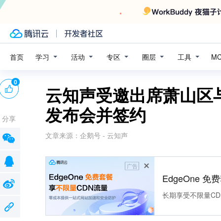
学习
活动
专区
圈层
工具
首页
M
0
云知声受邀出席萧山区
发布会并签约
分享
文章来源：
企鹅号 - 云知声
广告
EdgeOne 
长期享受不限量CD