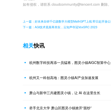
如有侵权，请联系 cloudcommunity@tencent.com 删除
上一篇：好未来自研千亿级数学大模型MathGPT上线 即日起开放公
下一篇：AGI技术底座再夯实，云知声夺冠VoxSRC 2023
相关
快讯
杭州数字科技再添一员猛将，图灵小镇AIGC智算中心
杭州又一科创高地：图灵小镇AI产业加速发展
萧山与新华三共建图灵小镇，让 AI 在这里生长
牵手北京大学 萧山区图灵小镇掀开“面纱”