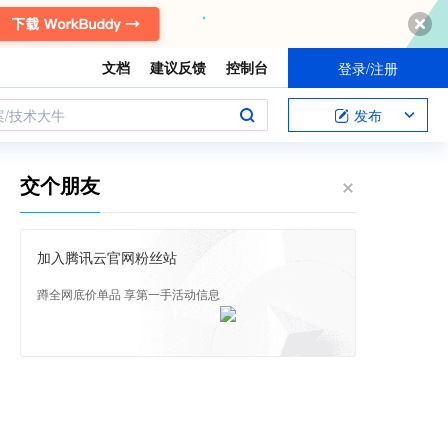
文档
建议反馈
控制台
登录/注册
案/技术大牛
发布
交个朋友
加入腾讯云官网粉丝站
蹲全网底价单品 享第一手活动信息