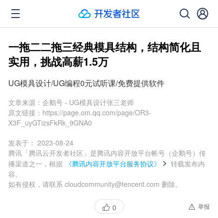
一拖二二拖三经典模具结构，结构简化且
实用，挑战高薪1.5万
UG模具设计/UG编程0元试听课/免费提供软件
文章来源：
企鹅号 - UG模具设计张三老师
原文链接：
https://page.om.qq.com/page/OR3-
X3F_uyGTizsFkRk_9GNA0
发表于：
2023-08-24
腾讯「腾讯云开发者社区」是腾讯内容开放平台帐号（企鹅号）传
播渠道之一，根据
《腾讯内容开放平台服务协议》
转载发布内
容。
如有侵权，请联系 cloudcommunity@tencent.com 删除。
举报
0