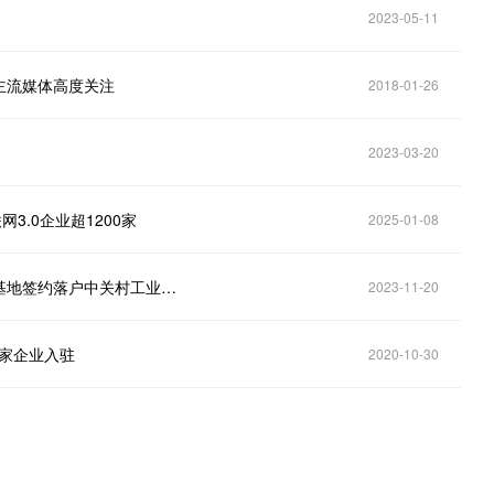
2023-05-11
主流媒体高度关注
2018-01-26
2023-03-20
3.0企业超1200家
2025-01-08
航天云网、东土科技等七家企业及人才联合培养实训基地签约落户中关村工业互联网产业园
2023-11-20
0家企业入驻
2020-10-30