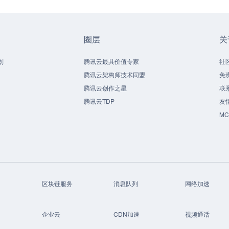
圈层
关
划
腾讯云最具价值专家
社
腾讯云架构师技术同盟
免
腾讯云创作之星
联
腾讯云TDP
友
M
区块链服务
消息队列
网络加速
企业云
CDN加速
视频通话