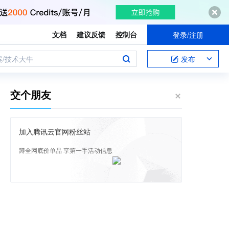
文档
建议反馈
控制台
登录/注册
案/技术大牛
发布
交个朋友
加入腾讯云官网粉丝站
蹲全网底价单品 享第一手活动信息