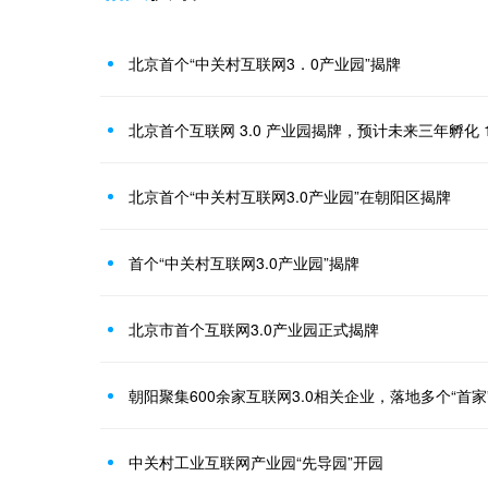
北京首个“中关村互联网3．0产业园”揭牌
北京首个互联网 3.0 产业园揭牌，预计未来三年孵化 1
北京首个“中关村互联网3.0产业园”在朝阳区揭牌
首个“中关村互联网3.0产业园”揭牌
北京市首个互联网3.0产业园正式揭牌
朝阳聚集600余家互联网3.0相关企业，落地多个“首家
中关村工业互联网产业园“先导园”开园