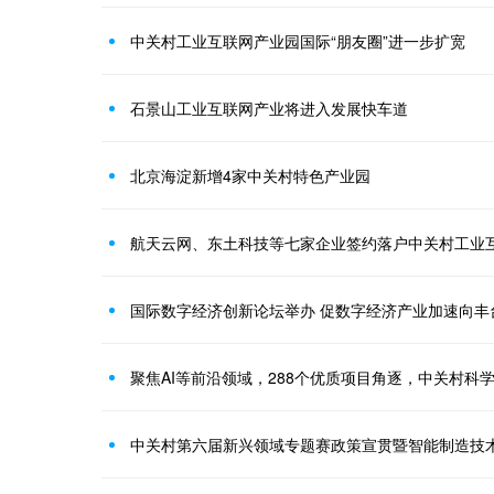
中关村工业互联网产业园国际“朋友圈”进一步扩宽
石景山工业互联网产业将进入发展快车道
北京海淀新增4家中关村特色产业园
航天云网、东土科技等七家企业签约落户中关村工业
国际数字经济创新论坛举办 促数字经济产业加速向丰
聚焦AI等前沿领域，288个优质项目角逐，中关村科