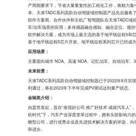
产周期要求下，节省大量重复性的工程化工作，将精力集
本。天准TADC系列高阶自动驾驶域控制器产品先后服务
软件方案商、合作伙伴和主机厂智驾团队在天准TADC域
车/泊车场景的应用；多传感器融合感知、融合定位、规控
软件解决方案，成为市场上最主流的基于地平线征程5和芯
基于地平线征程5芯片开发。地平线征程系列芯片已经成
应用场景：
主要面向城市 NOA、高速 NOA、记忆泊车、自动泊车、
未来前景：
天准TADC系列高阶自动驾驶域控制器已于2022年8月实
利通过，将在2023年下半年完成PV测试达到量产状态。
金辑奖介绍：
由盖世发起，旨在“发现好公司·推广好技术·成就汽车人”
机时代”下，汽车产业深度变革过程中，拥有头部影响力
瞻型公司，进行优秀企业及先进技术解决方案的评选，向
和进步。