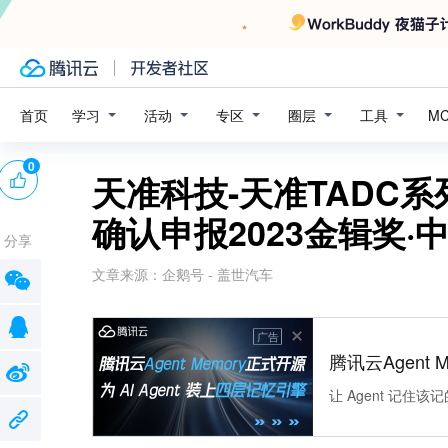
学习
活动
专区
圈层
工具
首页
M
0
天准科技-天准TADC
确认申报2023金辑奖
分享
文章来源：
企鹅号 - 盖世汽车
广告
腾讯云Agent 
让 Agent 记