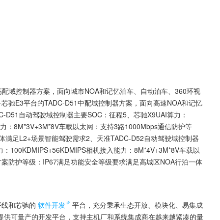
52高配域控制器方案，面向城市NOA和记忆泊车、自动泊车、360环视
芯驰E3平台的TADC-D51中配域控制器方案，面向高速NOA和记忆
-D51自动驾驶域控制器主要SOC：征程5、芯驰X9UAI算力：
入能力：8M*3V+3M*8V车载以太网：支持3路1000Mbps通信防护等
满足L2+场景智能驾驶需求2、天准TADC-D52自动驾驶域控制器
：100KDMIPS+56KDMIPS相机接入能力：8M*4V+3M*8V车载以
体方案防护等级：IP67满足功能安全等级要求满足高城区NOA行泊一体
平线和芯驰的
软件开发
平台，充分秉承生态开放、模块化、易集成
提供可量产的开发平台，支持主机厂和系统集成商在越来越紧凑的量