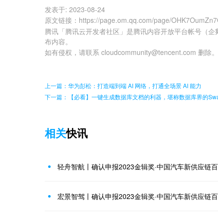
发表于:
2023-08-24
原文链接
：
https://page.om.qq.com/page/OHK7OumZn
腾讯「腾讯云开发者社区」是腾讯内容开放平台帐号（企
布内容。
如有侵权，请联系 cloudcommunity@tencent.com 删除
上一篇：华为彭松：打造端到端 AI 网络，打通全场景 AI 能力
下一篇：【必看】一键生成数据库文档的利器，堪称数据库界的Swag
相关
快讯
轻舟智航丨确认申报2023金辑奖·中国汽车新供应链
宏景智驾丨确认申报2023金辑奖·中国汽车新供应链