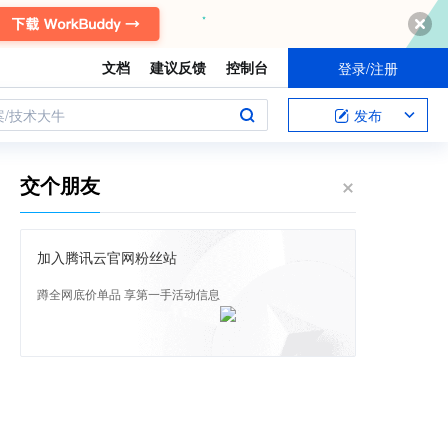
文档
建议反馈
控制台
登录/注册
案/技术大牛
发布
交个朋友
加入腾讯云官网粉丝站
蹲全网底价单品 享第一手活动信息