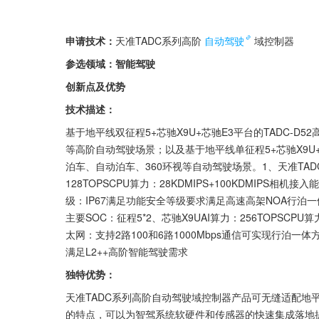
申请技术：
天准TADC系列高阶
自动驾驶
域控制器
参选领域：智能驾驶
创新点及优势
技术描述：
基于地平线双征程5+芯驰X9U+芯驰E3平台的TADC-D
等高阶自动驾驶场景；以及基于地平线单征程5+芯驰X9U+
泊车、自动泊车、360环视等自动驾驶场景。1、天准TADC
128TOPSCPU算力：28KDMIPS+100KDMIPS相机接
级：IP67满足功能安全等级要求满足高速高架NOA行泊一体
主要SOC：征程5*2、芯驰X9UAI算力：256TOPSCPU算力
太网：支持2路100和6路1000Mbps通信可实现行泊一
满足L2++高阶智能驾驶需求
独特优势：
天准TADC系列高阶自动驾驶域控制器产品可无缝适配地
的特点，可以为智驾系统软硬件和传感器的快速集成落地