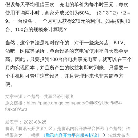
假设每天平均租借三次，充电的单价为每小时三元，每次
使用平均两小时，商家分成比例为50%。（3 * 3 * 2）/ 2 = 
9。一台设备，一个月可以获得270元的利润。如果按照10
台、100台的规模来计算呢？
当然，这个算法是相对保守的，对于一些烧烤店、KTV、
酒吧、医院等场所，单台设备的充电宝使用率每天都会更
高。因此，只要投资100台倍电共享充电宝，就可以在三个
月内实现回本，并且所产生的收益将即时到账。只需要一
个手机即可管理这些设备，并且管理起来也非常简单方
便。
文章来源：
企鹅号 - 共享经济引领者
原文链接：
https://page.om.qq.com/page/O4lkSXyUdcPM54-
f0rkotYAw0
发表于：
2023-08-25
腾讯「腾讯云开发者社区」是腾讯内容开放平台帐号（企鹅号）传
播渠道之一，根据
《腾讯内容开放平台服务协议》
转载发布内