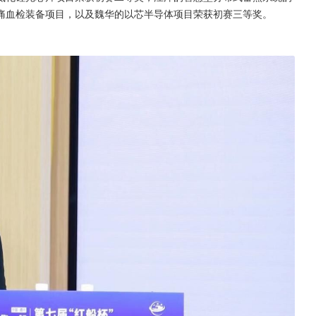
痛血检装备项目，以及魏华的以芯半导体项目荣获初赛三等奖。