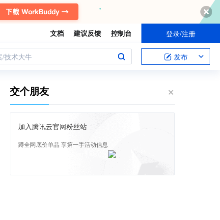
文档
建议反馈
控制台
登录/注册
案/技术大牛
发布
交个朋友
加入腾讯云官网粉丝站
蹲全网底价单品 享第一手活动信息