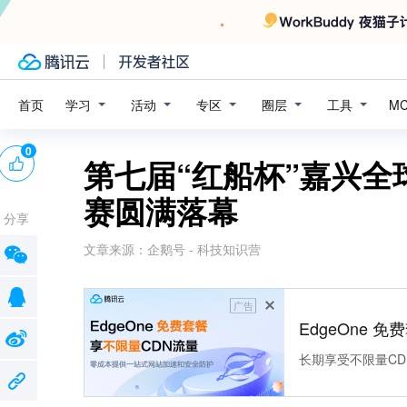
学习
活动
专区
圈层
工具
首页
M
0
第七届“红船杯”嘉兴
赛圆满落幕
分享
文章来源：
企鹅号 - 科技知识营
广告
EdgeOne 
长期享受不限量CD