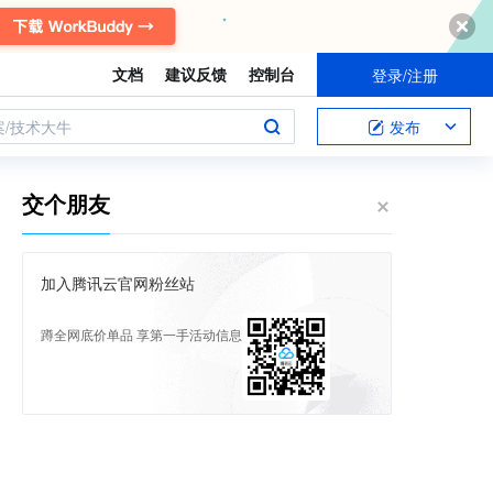
文档
建议反馈
控制台
登录/注册
案/技术大牛
发布
交个朋友
加入腾讯云官网粉丝站
蹲全网底价单品 享第一手活动信息