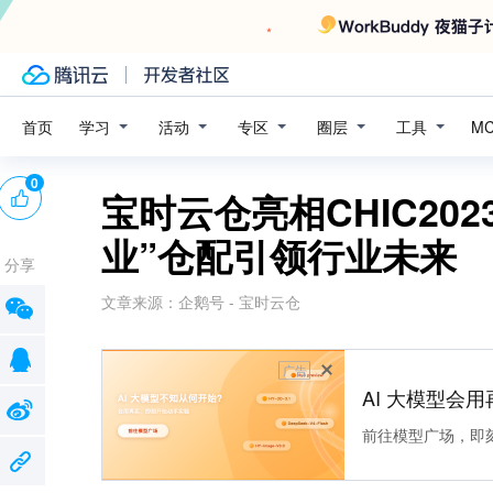
学习
活动
专区
圈层
工具
首页
M
0
宝时云仓亮相CHIC20
业”仓配引领行业未来
分享
文章来源：
企鹅号 - 宝时云仓
广告
AI 大模型会用
前往模型广场，即