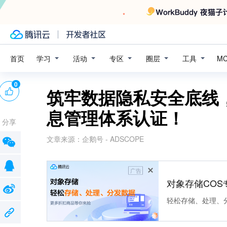
学习
活动
专区
圈层
工具
首页
M
0
筑牢数据隐私安全底线，
息管理体系认证！
分享
文章来源：
企鹅号 - ADSCOPE
广告
对象存储COS
轻松存储、处理、