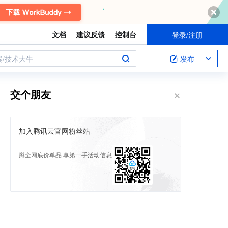
文档
建议反馈
控制台
登录/注册
案/技术大牛
发布
交个朋友
加入腾讯云官网粉丝站
蹲全网底价单品 享第一手活动信息