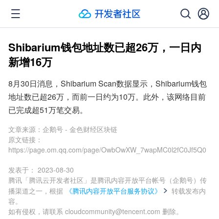
Shibarium钱包地址数已超26万，一日内
新增16万
8月30日消息，Shibarium Scan数据显示，Shibarium钱包
地址数已超26万，而前一日约为10万。此外，该网络目前
已完成超51万笔交易。
文章来源：
企鹅号 - 金色财经区块链
原文链接：
https://page.om.qq.com/page/OwbOwXW_7wapMC0l2fC0Jf5Q0
发表于：
2023-08-30
腾讯「腾讯云开发者社区」是腾讯内容开放平台帐号（企鹅号）传
播渠道之一，根据
《腾讯内容开放平台服务协议》
转载发布内
容。
如有侵权，请联系 cloudcommunity@tencent.com 删除。