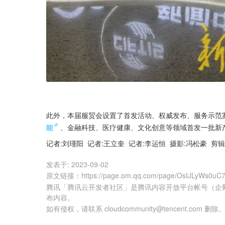
此外，本届服贸会设置了首发活动、权威发布、服务示范案
能
、金融科技、医疗健康、文化创意等领域首发一批新
记者:刘瑾阳  记者:王立奎  记者:李运恒  摄影:冯松豪  剪辑
发表于:
2023-09-02
原文链接
：
https://page.om.qq.com/page/OsIJLyWs0
腾讯「腾讯云开发者社区」是腾讯内容开放平台帐号（企
布内容。
如有侵权，请联系 cloudcommunity@tencent.com 删除