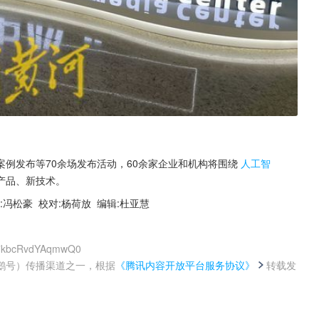
例发布等70余场发布活动，60余家企业和机构将围绕
人工智
产品、新技术。
:冯松豪  校对:杨荷放  编辑:杜亚慧  
uC7kbcRvdYAqmwQ0
鹅号）传播渠道之一，根据
《腾讯内容开放平台服务协议》
转载发
。