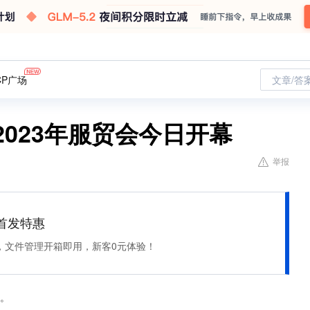
CP广场
文章/答
2023年服贸会今日开幕
举报
et 首发特惠
，文件管理开箱即用，新客0元体验！
幕。