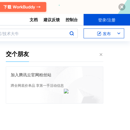
文档
建议反馈
控制台
登录/注册
案/技术大牛
发布
交个朋友
加入腾讯云官网粉丝站
蹲全网底价单品 享第一手活动信息