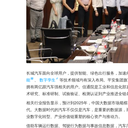
长城汽车面向全球用户，提供智能、绿色出行服务，加速
能
、
数字孪生
等技术领域均有深入布局。平安集团旗
拥有两亿跟汽车强相关的用户。信通院是工业和信息化部
术研究、标准研制、试验验证、检测认证到产业推进全链
相关行业报告显示，预计到2025年，中国大数据市场规
代。大数据时代的汽车不仅仅是汽车，是重要的数据源，
业数字化转型、产业价值链重塑的核心资产与推动力。
借助车辆运行数据、驾驶行为数据与事故信息数据，汽车