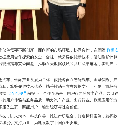
作伙伴需要不断创新，面向新的市场环境，协同合作，在保障
数据安
数据应用合作探索的安全、合规，就需要依托新技术，借助隐私计算
出现泄露等安全问题，推动在大数据领域的共研成果落地，实现产业
进汽车、金融产业发展为目标，依托各自在智能汽车、金融保险、产
隐私计算等先进技术优势，携手推动三方在数据交互、互信、市场分
数据
安全合规
前提下，合作布局基于用户行为的数字产品、共研建
节的用户体验与服务品质，助力汽车产业、出行行业、数据应用等方
车服务生态，赋能用户，输出经济与社会价值。
科技，以人为本，科技向善，推进产研融合，打造标杆案例，发挥数
持续提供支持力量，为建设数字中国作出贡献。