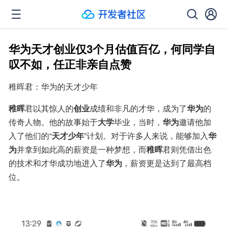
华为天才创业仅3个月估值百亿，何同学自
叹不如，任正非亲自点赞
稚晖君：华为的天才少年
稚晖
君以其惊人的
创业
成绩和非凡的才华，成为了
华为
的
传奇人物。他的故事始于
大学
毕业，当时，
华为
邀请他加
入了他们的“
天才少年
”计划。对于许多人来说，能够加入
华
为
并拿到如此高的薪资是一种梦想，而
稚晖
君则凭借出色
的技术和才华成功地进入了
华为
，薪资更是达到了最高档
位。