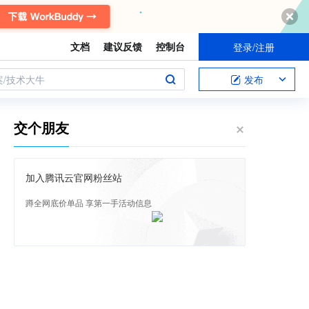
文档
建议反馈
控制台
登录/注册
案/技术大牛
发布
交个朋友
加入腾讯云官网粉丝站
蹲全网底价单品 享第一手活动信息