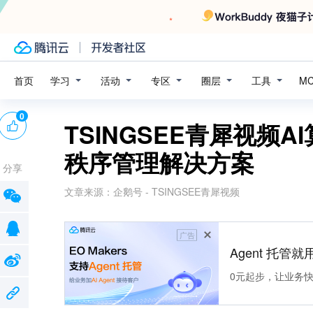
学习
活动
专区
圈层
工具
首页
M
0
TSINGSEE青犀视频
秩序管理解决方案
分享
文章来源：
企鹅号 - TSINGSEE青犀视频
广告
Agent 托管就用
0元起步，让业务快速拥