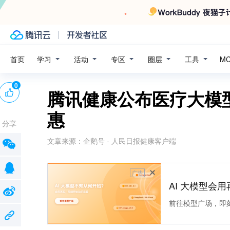
学习
活动
专区
圈层
工具
首页
M
0
腾讯健康公布医疗大模
惠
分享
文章来源：
企鹅号 - 人民日报健康客户端
广告
AI 大模型会用
前往模型广场，即