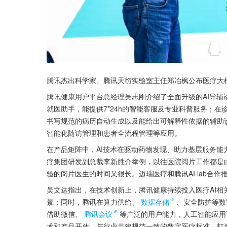
腾讯杰出科学家、腾讯天衍实验室主任郑冶枫公布医疗大
腾讯健康用户平台总经理吴志刚介绍了全面升级的AI导
就医助手，能提供7*24h的智能客服及专业科普服务；
书写规范的病历自动生成以及能给出可解释性依据的辅助
智能化随访管理和患者全流程管理等应用。
在产品矩阵中，AI技术在驱动药物发现、助力基层服务
疗集团研发副总裁李新胜介举例，以往医院阅片工作都是
验的阅片医生的时间又很长。迈瑞医疗和腾讯AI lab合
吴文达指出，在技术创新上，腾讯健康持续投入医疗AI相
景；同时，腾讯在算力供给、
数据存储
、安全防护等数
借助微信、
腾讯会议
等广泛的用户能力，人工智能应用
术和产品开放，与行业共建规范一致的数字医疗标准，打