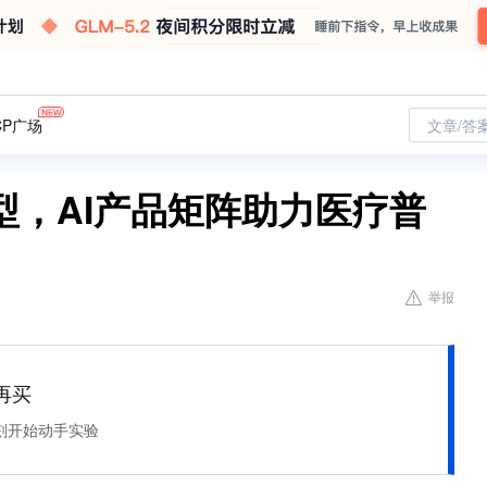
CP广场
文章/答
型，AI产品矩阵助力医疗普
举报
再买
刻开始动手实验