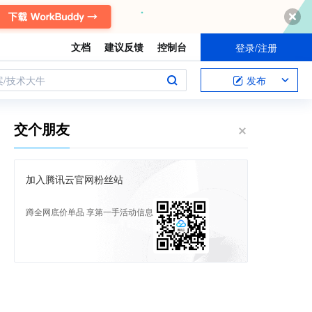
文档
建议反馈
控制台
登录/注册
案/技术大牛
发布
交个朋友
加入腾讯云官网粉丝站
蹲全网底价单品 享第一手活动信息