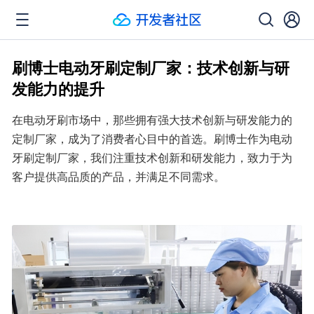
刷博士电动牙刷定制厂家：技术创新与研
发能力的提升
在电动牙刷市场中，那些拥有强大技术创新与研发能力的
定制厂家，成为了消费者心目中的首选。刷博士作为电动
牙刷定制厂家，我们注重技术创新和研发能力，致力于为
客户提供高品质的产品，并满足不同需求。