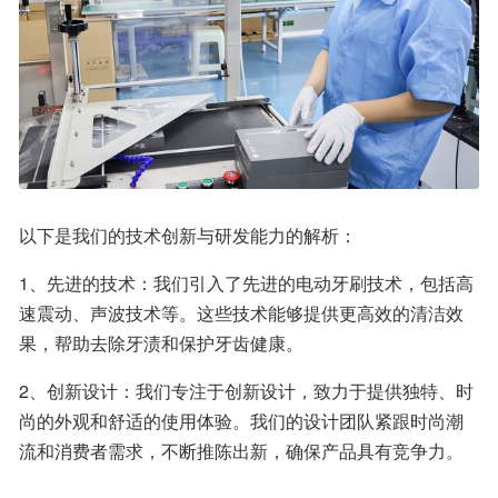
以下是我们的技术创新与研发能力的解析：
1、先进的技术：我们引入了先进的电动牙刷技术，包括高
速震动、声波技术等。这些技术能够提供更高效的清洁效
果，帮助去除牙渍和保护牙齿健康。
2、创新设计：我们专注于创新设计，致力于提供独特、时
尚的外观和舒适的使用体验。我们的设计团队紧跟时尚潮
流和消费者需求，不断推陈出新，确保产品具有竞争力。