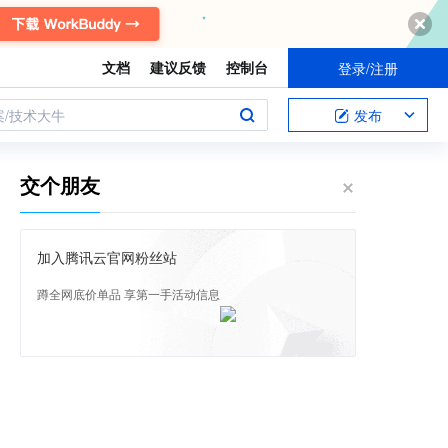
文档
建议反馈
控制台
登录/注册
案/技术大牛
发布
交个朋友
加入腾讯云官网粉丝站
蹲全网底价单品 享第一手活动信息