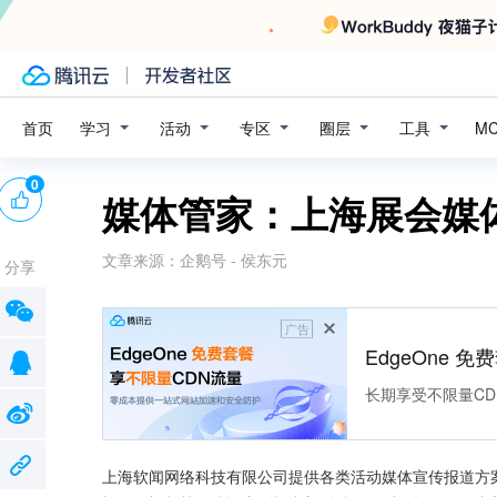
学习
活动
专区
圈层
工具
首页
M
0
媒体管家：上海展会媒
文章来源：
企鹅号 - 侯东元
分享
广告
EdgeOne 
长期享受不限量CD
上海软闻网络科技有限公司提供各类活动媒体宣传报道方