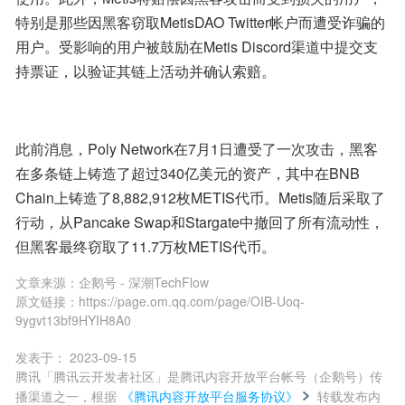
特别是那些因黑客窃取MetisDAO Twitter帐户而遭受诈骗的
用户。受影响的用户被鼓励在Metis Discord渠道中提交支
持票证，以验证其链上活动并确认索赔。
此前消息，Poly Network在7月1日遭受了一次攻击，黑客
在多条链上铸造了超过340亿美元的资产，其中在BNB 
Chain上铸造了8,882,912枚METIS代币。Metis随后采取了
行动，从Pancake Swap和Stargate中撤回了所有流动性，
但黑客最终窃取了11.7万枚METIS代币。
文章来源：
企鹅号 - 深潮TechFlow
原文链接：
https://page.om.qq.com/page/OIB-Uoq-
9ygvt13bf9HYIH8A0
发表于：
2023-09-15
腾讯「腾讯云开发者社区」是腾讯内容开放平台帐号（企鹅号）传
播渠道之一，根据
《腾讯内容开放平台服务协议》
转载发布内