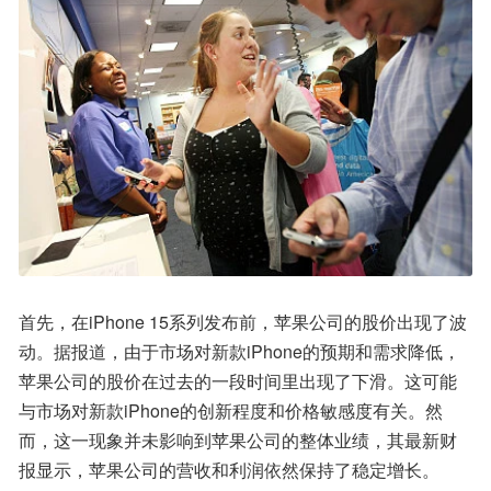
首先，在iPhone 15系列发布前，苹果公司的股价出现了波
动。据报道，由于市场对新款iPhone的预期和需求降低，
苹果公司的股价在过去的一段时间里出现了下滑。这可能
与市场对新款iPhone的创新程度和价格敏感度有关。然
而，这一现象并未影响到苹果公司的整体业绩，其最新财
报显示，苹果公司的营收和利润依然保持了稳定增长。