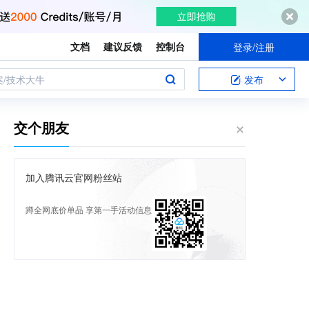
文档
建议反馈
控制台
登录/注册
案/技术大牛
发布
交个朋友
加入腾讯云官网粉丝站
蹲全网底价单品 享第一手活动信息