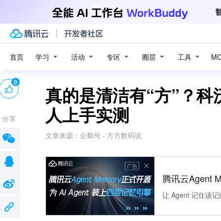
学习
活动
专区
圈层
工具
首页
M
0
真的是清洁有“方”？科沃
人上手实测
分享
文章来源：
企鹅号 - 方方数码说
广告
腾讯云Agent 
让 Agent 记