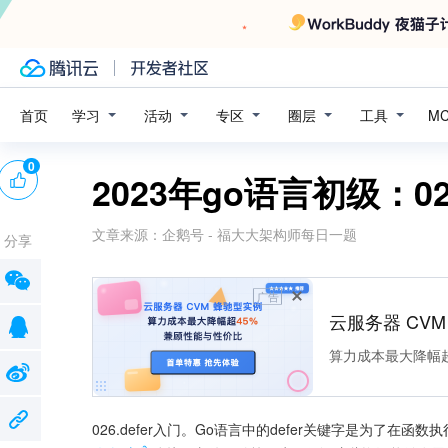
学习
活动
专区
圈层
工具
首页
M
0
2023年go语言初级：026
文章来源：
企鹅号 - 福大大架构师每日一题
分享
广告
云服务器 CV
算力成本最大降幅超
026.defer入门。Go语言中的defer关键字是为了