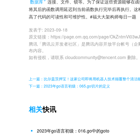
数据库
连接、文件、锁等。为了保证这些资源能够在函数结
将其后的函数调用延迟到当前函数执行完毕后再执行。这
高了代码的可读性和可维护性。#福大大架构师每日一题
发表于:
2023-09-18
原文链接
：
https://page.om.qq.com/page/OkZntmVi0
腾讯「腾讯云开发者社区」是腾讯内容开放平台帐号（企
布内容。
如有侵权，请联系 cloudcommunity@tencent.com 删除
上一篇：比尔盖茨押宝！这家公司即将用机器人技术颠覆整个清洁
下一篇：2023年go语言初级：065.go切片的定义
相关
快讯
2023年go语言初级：016.go中的goto