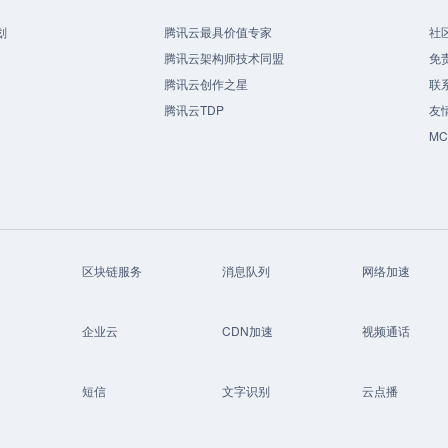
划
腾讯云最具价值专家
社
腾讯云架构师技术同盟
免
腾讯云创作之星
联
腾讯云TDP
友
M
区块链服务
消息队列
网络加速
企业云
CDN加速
视频通话
短信
文字识别
云点播