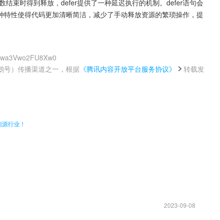
束时得到释放，defer提供了一种延迟执行的机制。defer语句会
种特性使得代码更加清晰简洁，减少了手动释放资源的繁琐操作，提
3wJwa3Vwo2FU8Xw0
鹅号）传播渠道之一，根据
《腾讯内容开放平台服务协议》
转载发
。
能源行业！
2023-09-08