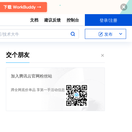
文档
建议反馈
控制台
登录/注册
案/技术大牛
发布
交个朋友
加入腾讯云官网粉丝站
蹲全网底价单品 享第一手活动信息