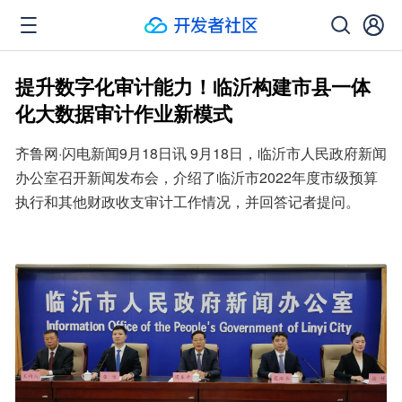
提升数字化审计能力！临沂构建市县一体
化大数据审计作业新模式
齐鲁网·闪电新闻9月18日讯 9月18日，临沂市人民政府新闻
办公室召开新闻发布会，介绍了临沂市2022年度市级预算
执行和其他财政收支审计工作情况，并回答记者提问。