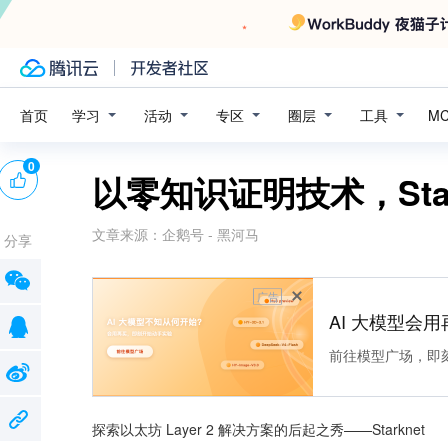
学习
活动
专区
圈层
工具
首页
M
0
以零知识证明技术，Sta
文章来源：
企鹅号 - 黑河马
分享
广告
AI 大模型会用
前往模型广场，即
探索以太坊 Layer 2 解决方案的后起之秀——Starknet