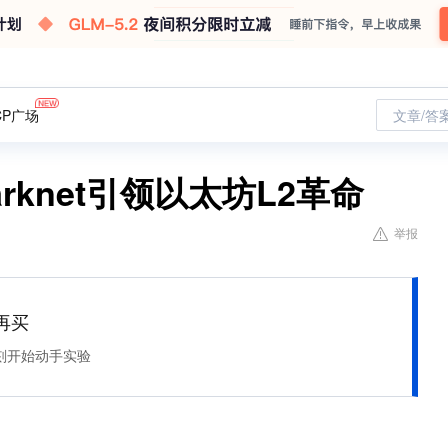
CP广场
文章/答
rknet引领以太坊L2革命
举报
再买
刻开始动手实验