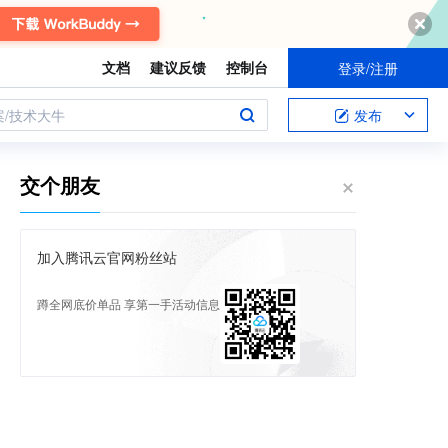
文档
建议反馈
控制台
登录/注册
案/技术大牛
发布
交个朋友
加入腾讯云官网粉丝站
蹲全网底价单品 享第一手活动信息