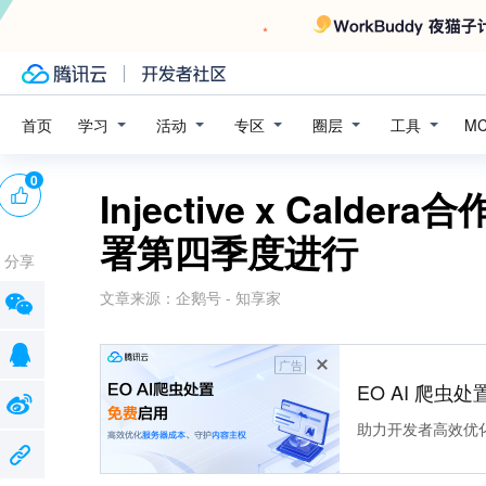
学习
活动
专区
圈层
工具
首页
M
0
Injective x Cald
署第四季度进行
分享
文章来源：
企鹅号 - 知享家
广告
EO AI 爬虫
助力开发者高效优