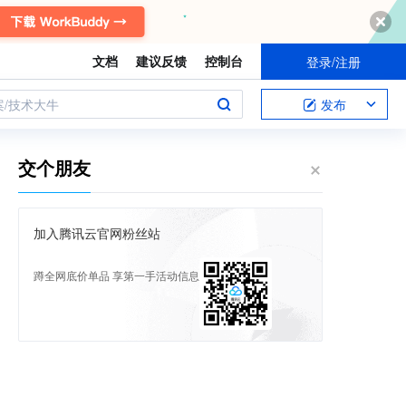
文档
建议反馈
控制台
登录/注册
案/技术大牛
发布
交个朋友
加入腾讯云官网粉丝站
蹲全网底价单品 享第一手活动信息