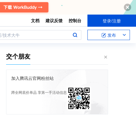
文档
建议反馈
控制台
登录/注册
案/技术大牛
发布
交个朋友
加入腾讯云官网粉丝站
蹲全网底价单品 享第一手活动信息