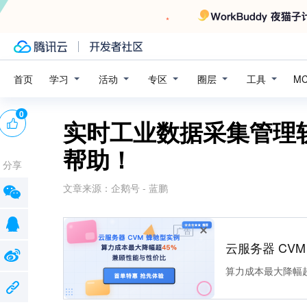
学习
活动
专区
圈层
工具
首页
M
0
实时工业数据采集管理
帮助！
分享
文章来源：
企鹅号 - 蓝鹏
广告
云服务器 CV
算力成本最大降幅超