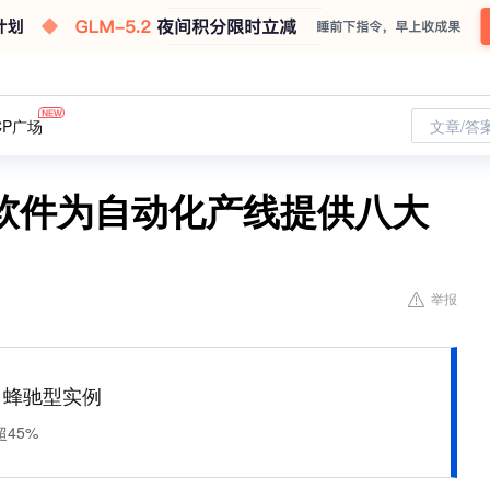
CP广场
文章/答
软件为自动化产线提供八大
举报
M 蜂驰型实例
45%