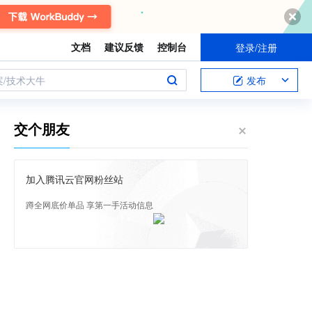
文档
建议反馈
控制台
登录/注册
案/技术大牛
发布
交个朋友
加入腾讯云官网粉丝站
蹲全网底价单品 享第一手活动信息