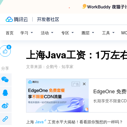
学习
活动
专区
圈层
工具
首页
M
0
上海Java工资：1万
文章来源：
企鹅号 - 知享家
分享
广告
EdgeOne 
长期享受不限量CD
上海
Java
工资水平大揭秘！看看跟你预想的一样吗？