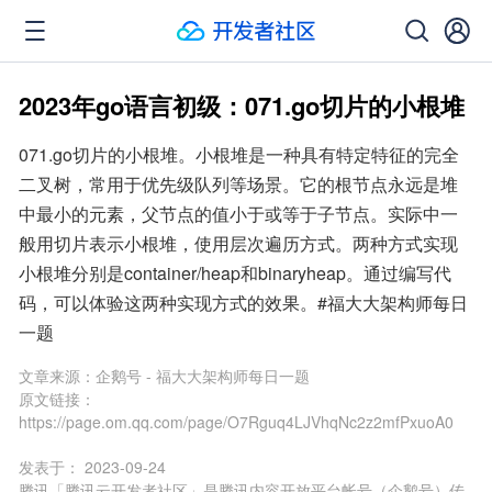
2023年go语言初级：071.go切片的小根堆
071.go切片的小根堆。小根堆是一种具有特定特征的完全
二叉树，常用于优先级队列等场景。它的根节点永远是堆
中最小的元素，父节点的值小于或等于子节点。实际中一
般用切片表示小根堆，使用层次遍历方式。两种方式实现
小根堆分别是container/heap和binaryheap。通过编写代
码，可以体验这两种实现方式的效果。#福大大架构师每日
一题
文章来源：
企鹅号 - 福大大架构师每日一题
原文链接：
https://page.om.qq.com/page/O7Rguq4LJVhqNc2z2mfPxuoA0
发表于：
2023-09-24
腾讯「腾讯云开发者社区」是腾讯内容开放平台帐号（企鹅号）传