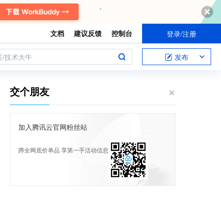
文档
建议反馈
控制台
登录/注册
案/技术大牛
发布
交个朋友
加入腾讯云官网粉丝站
蹲全网底价单品 享第一手活动信息