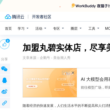
学习
活动
专区
圈层
工具
首页
M
0
加盟丸碧实体店，尽享
文章来源：
企鹅号 - 美妆潮人秀
分享
广告
AI 大模型会用
前往模型广场，即
随着经济的快速发展，人们生活水平的不断提高和人们消