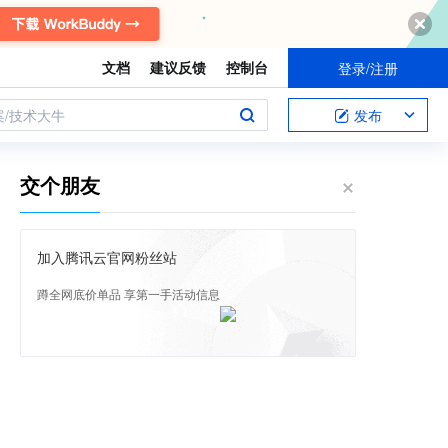
文档
建议反馈
控制台
登录/注册
案/技术大牛
发布
交个朋友
加入腾讯云官网粉丝站
蹲全网底价单品 享第一手活动信息