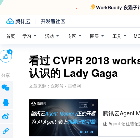
学习
活动
专区
圈层
工具
首页
M
0
看过 CVPR 2018 w
认识的 Lady Gaga
分享
文章来源：
企鹅号 - 雷锋网
广告
腾讯云Agent 
让 Agent 记