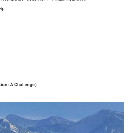
zip
on: A Challenge）