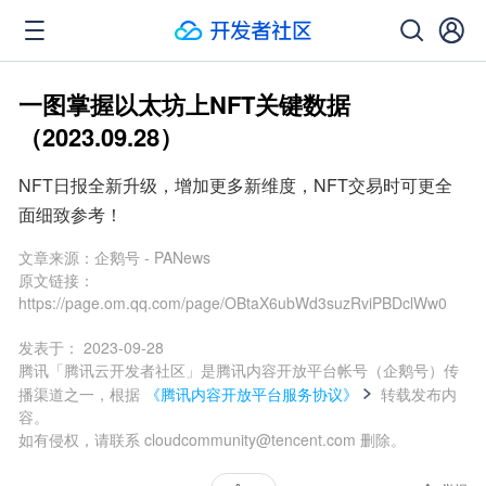
一图掌握以太坊上NFT关键数据
（2023.09.28）
NFT日报全新升级，增加更多新维度，NFT交易时可更全
面细致参考！
文章来源：
企鹅号 - PANews
原文链接：
https://page.om.qq.com/page/OBtaX6ubWd3suzRviPBDclWw0
发表于：
2023-09-28
腾讯「腾讯云开发者社区」是腾讯内容开放平台帐号（企鹅号）传
播渠道之一，根据
《腾讯内容开放平台服务协议》
转载发布内
容。
如有侵权，请联系 cloudcommunity@tencent.com 删除。