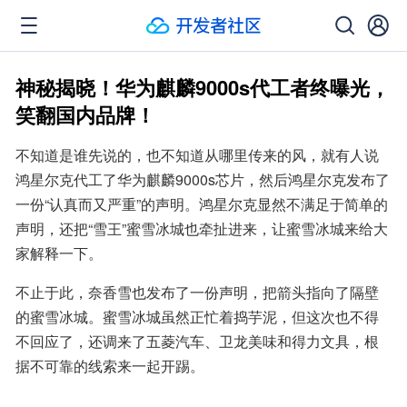
神秘揭晓！华为麒麟9000s代工者终曝光，
笑翻国内品牌！
不知道是谁先说的，也不知道从哪里传来的风，就有人说
鸿星尔克代工了华为麒麟9000s芯片，然后鸿星尔克发布了
一份“认真而又严重”的声明。鸿星尔克显然不满足于简单的
声明，还把“雪王”蜜雪冰城也牵扯进来，让蜜雪冰城来给大
家解释一下。
不止于此，奈香雪也发布了一份声明，把箭头指向了隔壁
的蜜雪冰城。蜜雪冰城虽然正忙着捣芋泥，但这次也不得
不回应了，还调来了五菱汽车、卫龙美味和得力文具，根
据不可靠的线索来一起开踢。