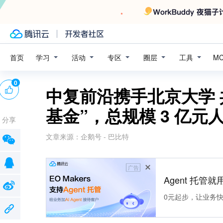
学习
活动
专区
圈层
工具
首页
M
0
中复前沿携手北京大学 
基金”，总规模 3 亿元
分享
文章来源：
企鹅号 - 巴比特
广告
Agent 托管就用
0元起步，让业务快速拥