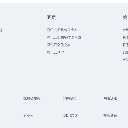
圈层
关
划
腾讯云最具价值专家
社
腾讯云架构师技术同盟
免
腾讯云创作之星
联
腾讯云TDP
友
M
区块链服务
消息队列
网络加速
企业云
CDN加速
视频通话