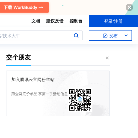
文档
建议反馈
控制台
登录/注册
案/技术大牛
发布
交个朋友
加入腾讯云官网粉丝站
蹲全网底价单品 享第一手活动信息