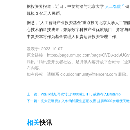
据投资界报道，近日，中复前沿与北京大学
人工智能
研
规模 3 亿元人民币。
据悉，“人工智能产业投资基金”重点投向北京大学人工智
心技术的科技成果，兼顾数字科技产业优质项目，并将与
中复资本将作为基金管理人负责运营投资管理工作。
发表于:
2023-10-07
原文链接
：
https://page.om.qq.com/page/OVD6-zd9U
腾讯「腾讯云开发者社区」是腾讯内容开放平台帐号（企
布内容。
如有侵权，请联系 cloudcommunity@tencent.com 删除
上一篇：Vitalik地址再次转出1000枚ETH，或将存入Bitstamp
下一篇：光大云缴费加入华为鸿蒙生态朋友圈 提供5000余项便民
相关
快讯